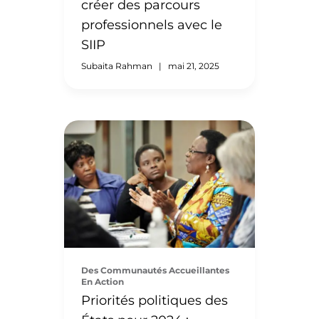
créer des parcours
Gap for New Americans »
(favoriser l’intégration des
professionnels avec le
nouveaux Américains), qui
SIIP
analyse les obstacles à
Subaita Rahman
|
mai 21, 2025
l’inclusion économique ainsi
que les stratégies pour les
surmonter. Dans son analyse
des ressources actuellement
disponibles, le rapport souligne
le besoin de disposer de
Saint-Louis compte l’une des
données […]
populations d’immigrants et
de réfugiés à la croissance la
plus rapide du pays, et
pourtant la ville perd chaque
année 57 millions de dollars de
revenus fiscaux en raison du
Des Communautés Accueillantes
sous-emploi et du chômage
En Action
systémiques au sein de ces
Priorités politiques des
communautés. En 2018,