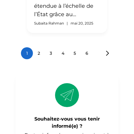
les pourvoir. Les dirigeants
étendue à l’échelle de
locaux du Louisville Metro
Government Office for
l’État grâce au
Globalization (maintenant
programme SIIP
Subaita Rahman
|
mai 20, 2025
appelé Louisville Metro
Government’s Office for
Immigrant Affairs), […]
1
2
3
4
5
6
Les immigrants et les réfugiés
représentent près de 20 % de la
population du Nevada et un
quart de la main-d’œuvre de
l’État. Pourtant, sur les
87 200 travailleurs immigrants
et réfugiés titulaires d’un
diplôme de quatre ans ou plus
que compte l’État, près de
Souhaitez-vous vous tenir
40 % sont sans emploi ou sous-
informé(e) ?
employés. Cette situation est le