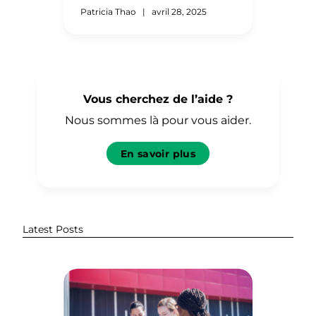
documents requis est une
Patricia Thao
|
avril 28, 2025
partie essentielle du processus
d’évaluation. Cette étape
cruciale doit être franchie
avant que nous puissions
commencer l’évaluation de vos
Vous cherchez de l’aide ?
diplômes. Il est donc […]
Nous sommes là pour vous aider.
En savoir plus
Latest Posts