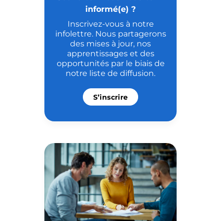
vos diplômes peut être utile
informé(e) ?
lorsque vous essayez de vous
Inscrivez-vous à notre
assurer une place dans un
infolettre. Nous partagerons
programme universitaire ou un
des mises à jour, nos
apprentissages et des
emploi dans le domaine de
opportunités par le biais de
votre choix. Un rapport
notre liste de diffusion.
d’évaluation des […]
S’inscrire