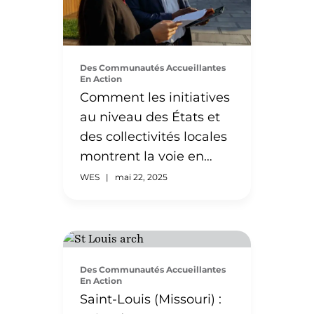
Travail explore les obstacles
auxquels sont confrontés les
immigrants et les réfugiés
formés à l’étranger et qui
Des Communautés Accueillantes
cherchent à reprendre leur
En Action
carrière aux États-Unis. Alors
Comment les initiatives
que notre marché du travail a
au niveau des États et
de plus en plus besoin de leurs
des collectivités locales
compétences et de […]
montrent la voie en
matière de collecte de
WES
|
mai 22, 2025
données pour mieux
servir les immigrants et
les réfugiés
Des Communautés Accueillantes
En avril 2024, le ministère du
En Action
Travail des États-Unis a publié
Saint-Louis (Missouri) :
le rapport final « Bridging the