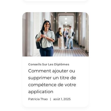
article de blog, nous abordons
les différents types
d’évaluations que WES
propose avec des exemples de
S’installer dans un autre pays
scénarios, pour vous aider à […]
est une décision de vie
importante, et l’embauche d’un
consultant ou d’un agent peut
rendre le processus plus fluide.
Que vous cherchiez de l’aide
pour les visas, les permis de
Conseils Sur Les Diplômes
travail ou les évaluations de
Comment ajouter ou
diplômes, cette liste de
supprimer un titre de
contrôle peut vous aider à faire
appel à un consultant réputé
compétence de votre
[…]
application
Patricia Thao
|
août 1, 2025