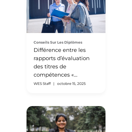
Conseils Sur Les Diplômes
Différence entre les
rapports d’évaluation
des titres de
compétences «
Document par
WES Staff
|
octobre 15, 2025
document » et « Cours
par cours »
Si vous envisagez une
évaluation de vos titres de