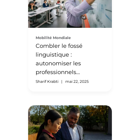
son étude Bridging the Gap for
New Americans sur les
obstacles et les opportunités
auxquels sont confrontés les
immigrants et les réfugiés
Mobilité Mondiale
formés à l’étranger qui
Combler le fossé
souhaitent reprendre leur
linguistique :
carrière aux États-Unis. L’étude
fournit les orientations
autonomiser les
nécessaires aux parties
professionnels
prenantes locales, provinciales
immigrants grâce à des
Sharif Krabti
|
mai 22, 2025
et fédérales pour […]
programmes d’anglais
contextualisés
Publié en mars 2024, le rapport
Bridging the Gap for New
Americans du Département du