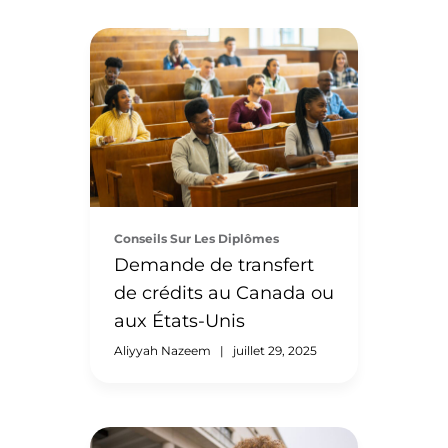
Nous comprenons que les
plans peuvent changer et que
vous devrez peut-être modifier
votre ordre d’évaluation des
titres de compétences après
avoir soumis votre demande.
Cependant, il est important de
Conseils Sur Les Diplômes
savoir que vous ne pouvez
Demande de transfert
demander des modifications à
de crédits au Canada ou
votre demande que pour une
durée limitée. Vous pouvez
aux États-Unis
ajouter ou supprimer un titre
Aliyyah Nazeem
|
juillet 29, 2025
de compétence […]