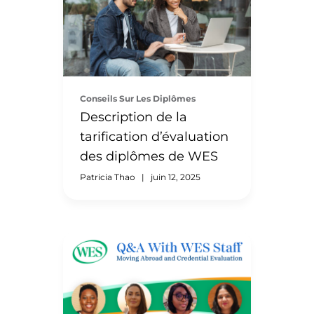
l’évaluation de vos titres de
compétences est importante,
et il est tout aussi essentiel de
rester informé de son
déroulement . La bonne
nouvelle , c’est qu’il existe un
Conseils Sur Les Diplômes
moyen rapide de surveiller
Description de la
l’état de votre évaluation.
tarification d’évaluation
Nous vous recommandons
toujours de vérifier
des diplômes de WES
l’avancement de votre
Patricia Thao
|
juin 12, 2025
évaluation via votre […]
Si vous envisagez de vous
installer aux États-Unis ou au
Canada, il peut être judicieux