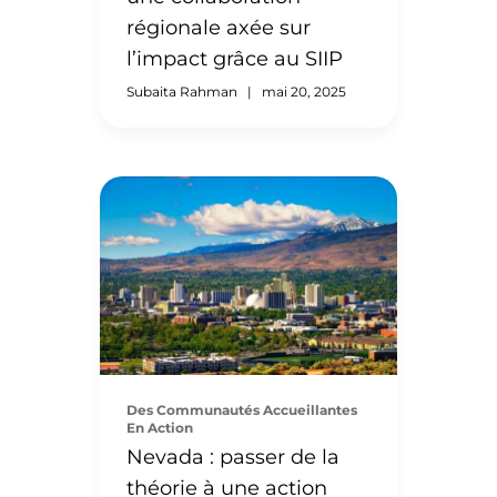
de 2024, les décideurs
régionale axée sur
politiques ont à nouveau la
possibilité de proposer des
l’impact grâce au SIIP
mesures visant à […]
Subaita Rahman
|
mai 20, 2025
Lorsqu’une cohorte
d’organisations basées à
Louisville a rejoint le
Programme d’intégration des
immigrants qualifiés (SIIP) en
2017, la région comptait
30 000 postes vacants, dont
Des Communautés Accueillantes
9 000 nécessitant une
En Action
formation postsecondaire, et
Nevada : passer de la
pas assez de travailleurs pour
théorie à une action