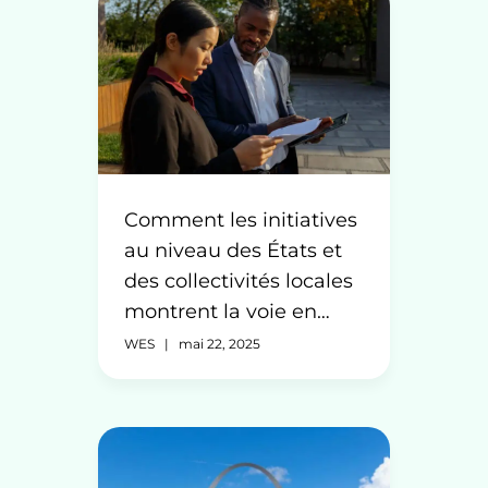
Comment les initiatives
au niveau des États et
des collectivités locales
montrent la voie en
matière de collecte de
WES
|
mai 22, 2025
données pour mieux
servir les immigrants et
les réfugiés