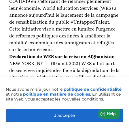
COVID-19 en s’efforçant de relancer pleinement
leur économie, World Education Services (WES) a
annoncé aujourd’hui le lancement de la campagne
de sensibilisation du public #UntappedTalent.
Cette initiative vise à mettre en lumière l’urgence
de réformes politiques destinées à améliorer la
mobilité économique des immigrants et réfugiés
sur le sol américain.
Déclaration de WES sur la crise en Afghanistan
NEW YORK, NY — (19 août 2021) WES a fait part
de ses vives inquiétudes face à la dégradation de la
situation en Afghanistan. Des milliers d’Afghans
ont dû fuir précipitamment leur foyer, tandis que
Nous avons mis à jour notre
politique de confidentialité
l’avenir de ceux restés sur place demeure plus
et notre
politique en matière de cookies
. En utilisant ce
qu’incertain. Compte tenu de notre mission de
site Web, vous acceptez les nouvelles conditions.
soutenir la mobilité mondiale de toutes les
personnes, en particulier des victimes de
J'accepte
déplacement forcé, WES soutient qu’il est de sa
responsabilité morale d’intervenir.