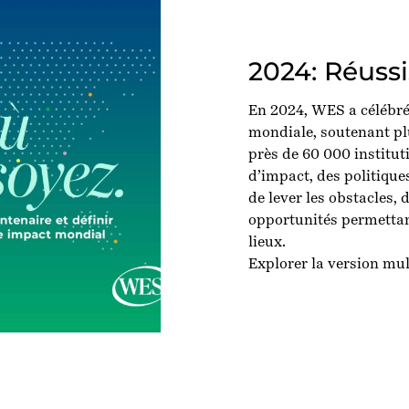
2024: Réuss
En 2024, WES a
célébr
mondiale
,
soutenant
pl
près de 60 000 institu
d’impact
, des politiqu
de lever les obstacles, 
opportunités
p
ermetta
lieux
.
Explorer la version
mul