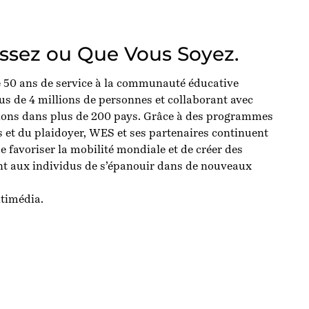
issez ou Que Vous Soyez.
é
50
ans
de service à la
communauté
éducative
us de
4
millions
de
personnes
et
collaborant
avec
tions dans plus de 200 pays.
Grâce
à des
programmes
es et du plaidoyer, WES et
ses
partenaires
continuent
de
favoriser
la
mobilité
mondiale
et de
créer
des
nt
aux
individus
de
s’épanoui
r
dans de nouveaux
timédia
.