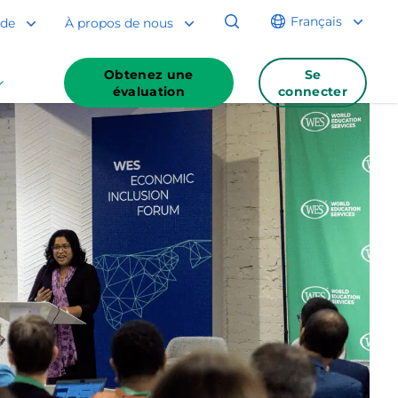
Français
ide
À propos de nous
Obtenez une
Se
évaluation
connecter